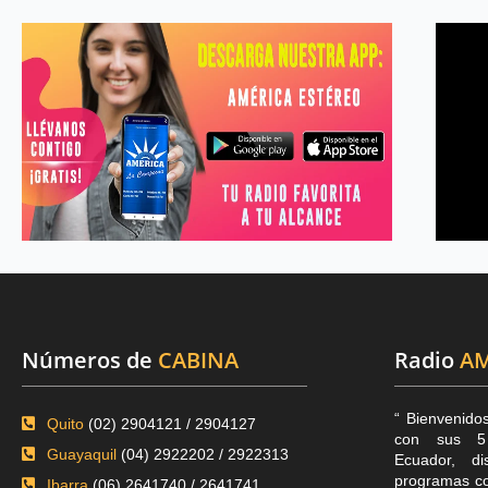
Números de
CABINA
Radio
AM
“ Bienvenido
Quito
(02) 2904121 / 2904127
con sus 5 
Guayaquil
(04) 2922202 / 2922313
Ecuador, di
programas co
Ibarra
(06) 2641740 / 2641741