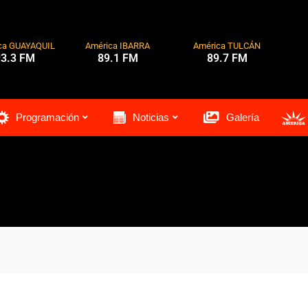
ca GUAYAQUIL
América IBARRA
América TULCÁN
93.3 FM
89.1 FM
89.7 FM
Programación
Noticias
Galería