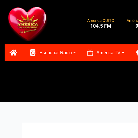
Ir
al
contenido
América QUITO
Améri
104.5 FM
Escuchar Radio
América TV