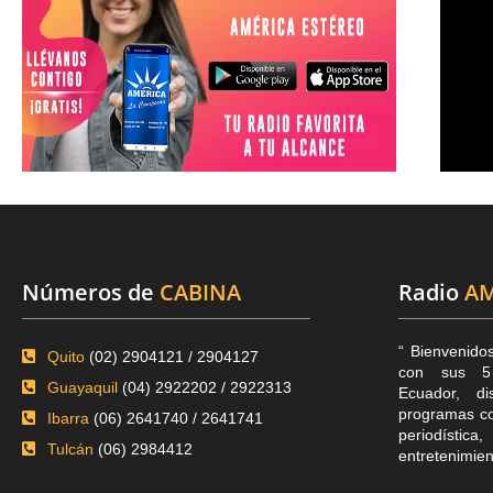
Números de
CABINA
Radio
AM
“ Bienvenido
Quito
(02) 2904121 / 2904127
con sus 5 
Guayaquil
(04) 2922202 / 2922313
Ecuador, di
programas co
Ibarra
(06) 2641740 / 2641741
periodística
Tulcán
(06) 2984412
entretenimien