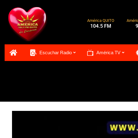
Ir
al
contenido
América QUITO
Améri
104.5 FM
Escuchar Radio
América TV