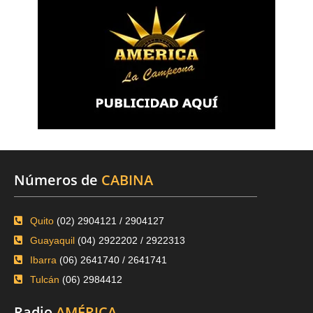
Números de
CABINA
Quito
(02) 2904121 / 2904127
Guayaquil
(04) 2922202 / 2922313
Ibarra
(06) 2641740 / 2641741
Tulcán
(06) 2984412
Radio
AMÉRICA