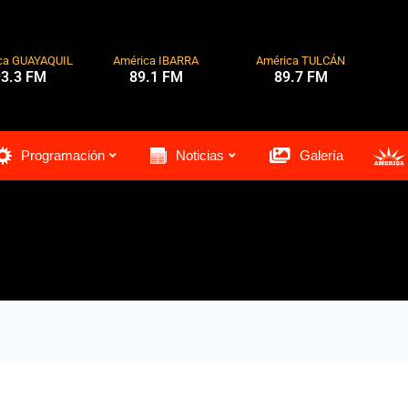
ca GUAYAQUIL
América IBARRA
América TULCÁN
93.3 FM
89.1 FM
89.7 FM
Programación
Noticias
Galería