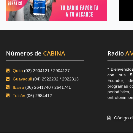
Números de
CABINA
Radio
AM
“ Bienvenido
Quito
(02) 2904121 / 2904127
con sus 5 
Guayaquil
(04) 2922202 / 2922313
Ecuador, di
programas co
Ibarra
(06) 2641740 / 2641741
periodística
Tulcán
(06) 2984412
entretenimien
Código d