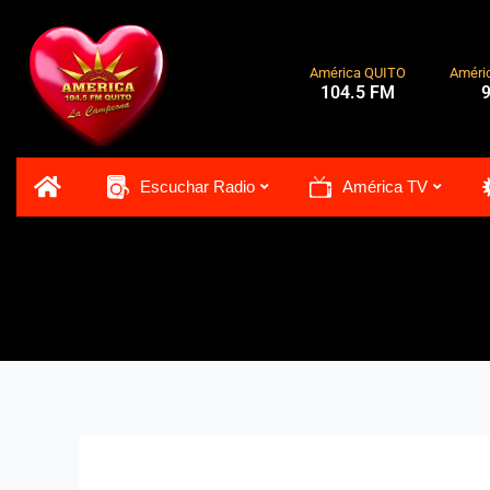
Ir
al
contenido
América QUITO
Améri
104.5 FM
Escuchar Radio
América TV