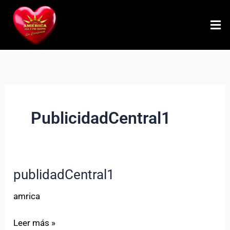
Ir
al
contenido
PublicidadCentral1
publidadCentral1
publidadCentral1
amrica
Leer más »