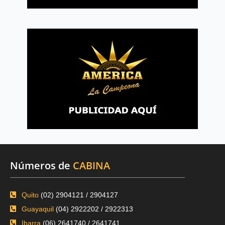
Números de
CABINA
Quito
(02) 2904121 / 2904127
Guayaquil
(04) 2922202 / 2922313
Ibarra
(06) 2641740 / 2641741